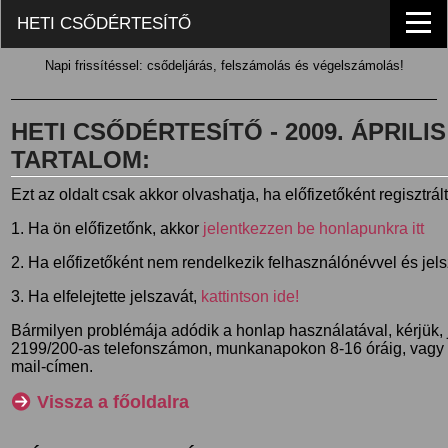
HETI CSŐDÉRTESÍTŐ
Napi frissítéssel: csődeljárás, felszámolás és végelszámolás!
HETI CSŐDÉRTESÍTŐ - 2009. ÁPRILIS 1
TARTALOM:
Ezt az oldalt csak akkor olvashatja, ha előfizetőként regisztrál
1. Ha ön előfizetőnk, akkor
jelentkezzen be honlapunkra itt
2. Ha előfizetőként nem rendelkezik felhasználónévvel és jel
3. Ha elfelejtette jelszavát,
kattintson ide!
Bármilyen problémája adódik a honlap használatával, kérjük,
2199/200-as telefonszámon, munkanapokon 8-16 óráig, vagy
mail-címen.
Vissza a főoldalra