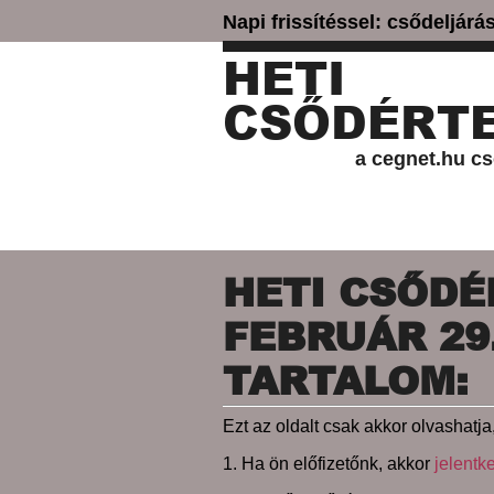
Napi frissítéssel: csődeljár
HETI
CSŐDÉRTE
a cegnet.hu cs
HETI CSŐDÉR
FEBRUÁR 29.
TARTALOM:
Ezt az oldalt csak akkor olvashatja,
1. Ha ön előfizetőnk, akkor
jelentk