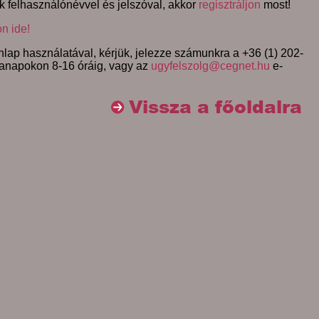
k felhasználónévvel és jelszóval, akkor
regisztráljon
most!
on ide!
lap használatával, kérjük, jelezze számunkra a +36 (1) 202-
anapokon 8-16 óráig, vagy az
ugyfelszolg@cegnet.hu
e-
Vissza a főoldalra