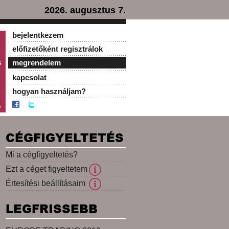
2026. augusztus 7.
bejelentkezem
előfizetőként regisztrálok
s
megrendelem
kapcsolat
hogyan használjam?
s
CÉGFIGYELTETÉS
Mi a cégfigyeltetés?
Ezt a céget figyeltetem
Értesítési beállításaim
LEGFRISSEBB