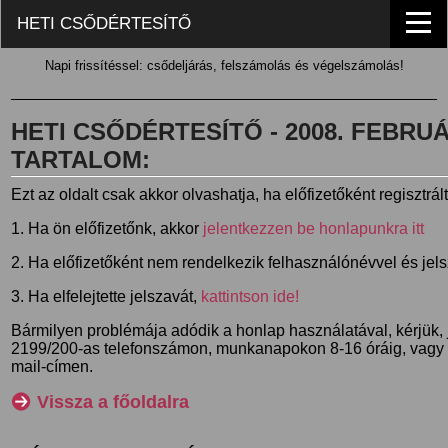
HETI CSŐDÉRTESÍTŐ
Napi frissítéssel: csődeljárás, felszámolás és végelszámolás!
HETI CSŐDÉRTESÍTŐ - 2008. FEBRUÁR
TARTALOM:
Ezt az oldalt csak akkor olvashatja, ha előfizetőként regisztrál
1. Ha ön előfizetőnk, akkor
jelentkezzen be honlapunkra itt
2. Ha előfizetőként nem rendelkezik felhasználónévvel és jel
3. Ha elfelejtette jelszavát,
kattintson ide!
Bármilyen problémája adódik a honlap használatával, kérjük,
2199/200-as telefonszámon, munkanapokon 8-16 óráig, vagy
mail-címen.
Vissza a főoldalra