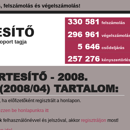
ás, felszámolás és végelszámolás!
330 581
felszámolás
SÍTŐ
296 961
végelszámolá
oport tagja
5 646
csődeljárás
257 276
kényszertörlé
TESÍTŐ - 2008.
(2008/04) TARTALOM:
 ha előfizetőként regisztrált a honlapon.
ezzen be honlapunkra itt
k felhasználónévvel és jelszóval, akkor
regisztráljon
most!