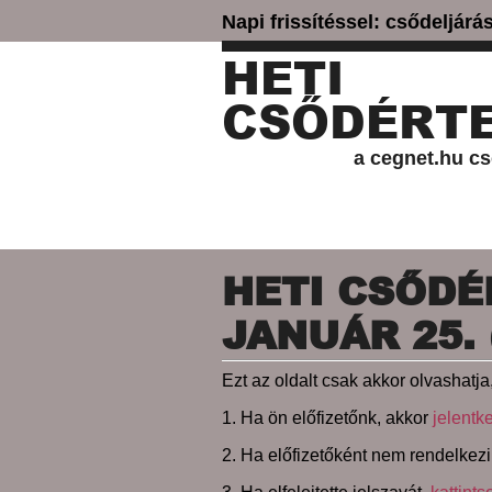
Napi frissítéssel: csődeljár
HETI
CSŐDÉRTE
a cegnet.hu cs
HETI CSŐDÉR
JANUÁR 25. 
Ezt az oldalt csak akkor olvashatja,
1. Ha ön előfizetőnk, akkor
jelentk
2. Ha előfizetőként nem rendelkezi