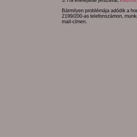
3. Ha elfelejtette jelszavát,
kattints
Bármilyen problémája adódik a hon
2199/200-as telefonszámon, munk
mail-címen.