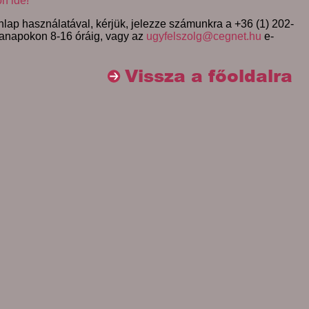
on ide!
lap használatával, kérjük, jelezze számunkra a +36 (1) 202-
anapokon 8-16 óráig, vagy az
ugyfelszolg@cegnet.hu
e-
Vissza a főoldalra