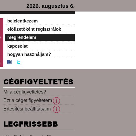
2026. augusztus 6.
bejelentkezem
előfizetőként regisztrálok
s
megrendelem
kapcsolat
hogyan használjam?
s
CÉGFIGYELTETÉS
Mi a cégfigyeltetés?
Ezt a céget figyeltetem
Értesítési beállításaim
LEGFRISSEBB