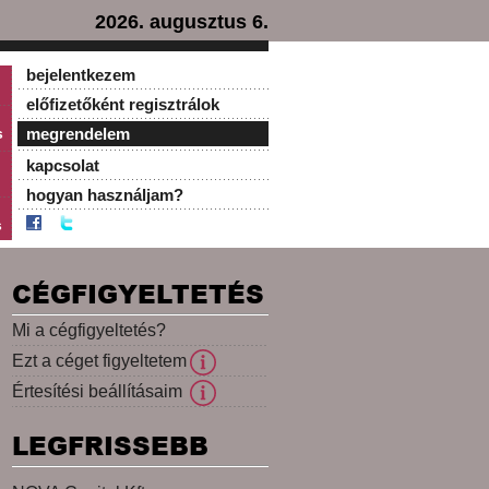
2026. augusztus 6.
bejelentkezem
előfizetőként regisztrálok
s
megrendelem
kapcsolat
hogyan használjam?
s
CÉGFIGYELTETÉS
Mi a cégfigyeltetés?
Ezt a céget figyeltetem
Értesítési beállításaim
LEGFRISSEBB