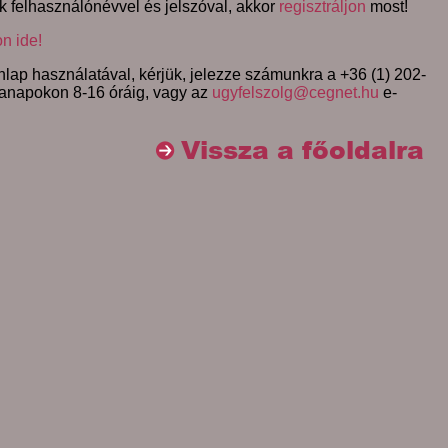
k felhasználónévvel és jelszóval, akkor
regisztráljon
most!
on ide!
lap használatával, kérjük, jelezze számunkra a +36 (1) 202-
anapokon 8-16 óráig, vagy az
ugyfelszolg@cegnet.hu
e-
Vissza a főoldalra