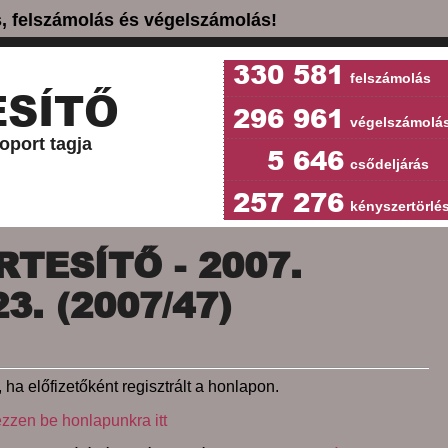
ás, felszámolás és végelszámolás!
330 581
felszámolás
SÍTŐ
296 961
végelszámolá
oport tagja
5 646
csődeljárás
257 276
kényszertörlé
TESÍTŐ - 2007.
. (2007/47)
 ha előfizetőként regisztrált a honlapon.
ezzen be honlapunkra itt