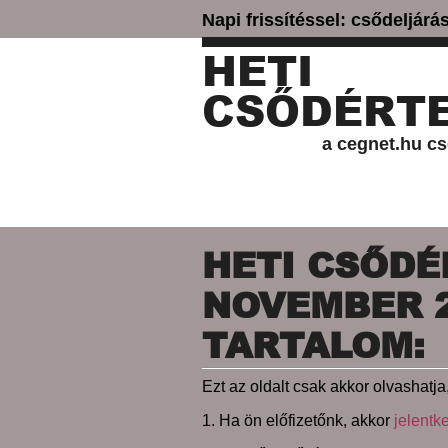
Napi frissítéssel: csődeljár
HETI
CSŐDÉRTE
a cegnet.hu cs
HETI CSŐDÉR
NOVEMBER 23
TARTALOM:
Ezt az oldalt csak akkor olvashatja,
1. Ha ön előfizetőnk, akkor
jelentk