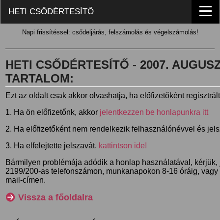
HETI CSŐDÉRTESÍTŐ
Napi frissítéssel: csődeljárás, felszámolás és végelszámolás!
HETI CSŐDÉRTESÍTŐ - 2007. AUGUSZT
TARTALOM:
Ezt az oldalt csak akkor olvashatja, ha előfizetőként regisztrál
1. Ha ön előfizetőnk, akkor
jelentkezzen be honlapunkra itt
2. Ha előfizetőként nem rendelkezik felhasználónévvel és jel
3. Ha elfelejtette jelszavát,
kattintson ide!
Bármilyen problémája adódik a honlap használatával, kérjük,
2199/200-as telefonszámon, munkanapokon 8-16 óráig, vagy
mail-címen.
Vissza a főoldalra