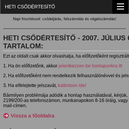
HETI CSŐDÉRTESÍTŐ
Napi frissítéssel: csődeljárás, felszámolás és végelszámolás!
HETI CSŐDÉRTESÍTŐ - 2007. JÚLIUS 6.
TARTALOM:
Ezt az oldalt csak akkor olvashatja, ha előfizetőként regisztrál
1. Ha ön előfizetőnk, akkor
jelentkezzen be honlapunkra itt
2. Ha előfizetőként nem rendelkezik felhasználónévvel és jel
3. Ha elfelejtette jelszavát,
kattintson ide!
Bármilyen problémája adódik a honlap használatával, kérjük,
2199/200-as telefonszámon, munkanapokon 8-16 óráig, vagy
mail-címen.
Vissza a főoldalra