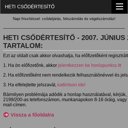
HETI CSŐDÉRTESÍTŐ
Napi frissítéssel: csődeljárás, felszámolás és végelszámolás!
HETI CSŐDÉRTESÍTŐ - 2007. JÚNIUS 2
TARTALOM:
Ezt az oldalt csak akkor olvashatja, ha előfizetőként regisztrál
1. Ha ön előfizetőnk, akkor
jelentkezzen be honlapunkra itt
2. Ha előfizetőként nem rendelkezik felhasználónévvel és jel
3. Ha elfelejtette jelszavát,
kattintson ide!
Bármilyen problémája adódik a honlap használatával, kérjük,
2199/200-as telefonszámon, munkanapokon 8-16 óráig, vagy
mail-címen.
Vissza a főoldalra