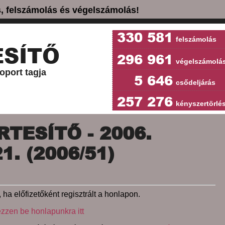
ás, felszámolás és végelszámolás!
330 581
felszámolás
SÍTŐ
296 961
végelszámolá
oport tagja
5 646
csődeljárás
257 276
kényszertörlé
TESÍTŐ - 2006.
. (2006/51)
 ha előfizetőként regisztrált a honlapon.
ezzen be honlapunkra itt