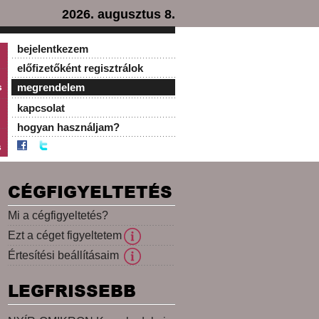
2026. augusztus 8.
bejelentkezem
előfizetőként regisztrálok
s
megrendelem
kapcsolat
hogyan használjam?
s
CÉGFIGYELTETÉS
Mi a cégfigyeltetés?
Ezt a céget figyeltetem
Értesítési beállításaim
LEGFRISSEBB