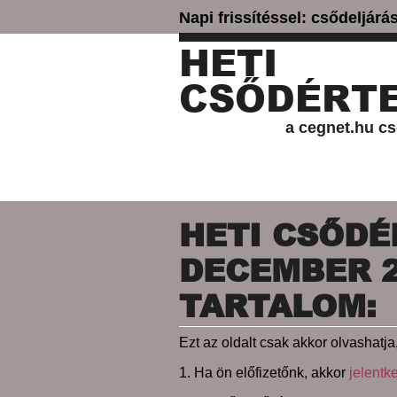
Napi frissítéssel: csődeljár
HETI
CSŐDÉRTE
a cegnet.hu cs
HETI CSŐDÉR
DECEMBER 21
TARTALOM:
Ezt az oldalt csak akkor olvashatja,
1. Ha ön előfizetőnk, akkor
jelentk