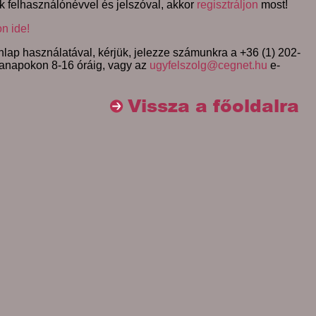
k felhasználónévvel és jelszóval, akkor
regisztráljon
most!
on ide!
lap használatával, kérjük, jelezze számunkra a +36 (1) 202-
anapokon 8-16 óráig, vagy az
ugyfelszolg@cegnet.hu
e-
Vissza a főoldalra