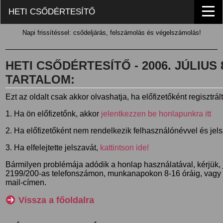
HETI CSŐDÉRTESÍTŐ
Napi frissítéssel: csődeljárás, felszámolás és végelszámolás!
HETI CSŐDÉRTESÍTŐ - 2006. JÚLIUS 8.
TARTALOM:
Ezt az oldalt csak akkor olvashatja, ha előfizetőként regisztrál
1. Ha ön előfizetőnk, akkor
jelentkezzen be honlapunkra itt
2. Ha előfizetőként nem rendelkezik felhasználónévvel és jel
3. Ha elfelejtette jelszavát,
kattintson ide!
Bármilyen problémája adódik a honlap használatával, kérjük,
2199/200-as telefonszámon, munkanapokon 8-16 óráig, vagy
mail-címen.
Vissza a főoldalra