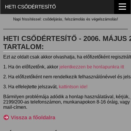
HETI CSŐDÉRTESÍTŐ
Napi frissítéssel: csődeljárás, felszámolás és végelszámolás!
HETI CSŐDÉRTESÍTŐ - 2006. MÁJUS 27
TARTALOM:
Ezt az oldalt csak akkor olvashatja, ha előfizetőként regisztrál
1. Ha ön előfizetőnk, akkor
jelentkezzen be honlapunkra itt
2. Ha előfizetőként nem rendelkezik felhasználónévvel és jel
3. Ha elfelejtette jelszavát,
kattintson ide!
Bármilyen problémája adódik a honlap használatával, kérjük,
2199/200-as telefonszámon, munkanapokon 8-16 óráig, vagy
mail-címen.
Vissza a főoldalra