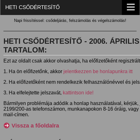
HETI CSŐDÉRTESÍTŐ
Napi frissítéssel: csődeljárás, felszámolás és végelszámolás!
HETI CSŐDÉRTESÍTŐ - 2006. ÁPRILIS 2
TARTALOM:
Ezt az oldalt csak akkor olvashatja, ha előfizetőként regisztrál
1. Ha ön előfizetőnk, akkor
jelentkezzen be honlapunkra itt
2. Ha előfizetőként nem rendelkezik felhasználónévvel és jel
3. Ha elfelejtette jelszavát,
kattintson ide!
Bármilyen problémája adódik a honlap használatával, kérjük,
2199/200-as telefonszámon, munkanapokon 8-16 óráig, vagy
mail-címen.
Vissza a főoldalra