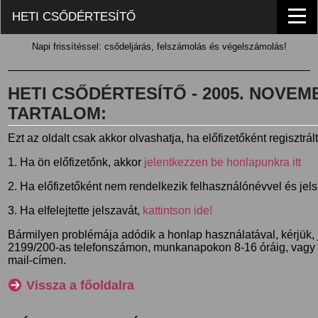
HETI CSŐDÉRTESÍTŐ
Napi frissítéssel: csődeljárás, felszámolás és végelszámolás!
HETI CSŐDÉRTESÍTŐ - 2005. NOVEMBE
TARTALOM:
Ezt az oldalt csak akkor olvashatja, ha előfizetőként regisztrál
1. Ha ön előfizetőnk, akkor
jelentkezzen be honlapunkra itt
2. Ha előfizetőként nem rendelkezik felhasználónévvel és jel
3. Ha elfelejtette jelszavát,
kattintson ide!
Bármilyen problémája adódik a honlap használatával, kérjük,
2199/200-as telefonszámon, munkanapokon 8-16 óráig, vagy
mail-címen.
Vissza a főoldalra