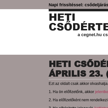
Napi frissítéssel: csődeljár
HETI
CSŐDÉRTE
a cegnet.hu cs
HETI CSŐDÉR
ÁPRILIS 23.
Ezt az oldalt csak akkor olvashatja,
1. Ha ön előfizetőnk, akkor
jelentk
2. Ha előfizetőként nem rendelkezi