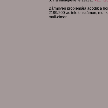
3. Ha elfelejtette jelszavát,
kattints
Bármilyen problémája adódik a hon
2199/200-as telefonszámon, munk
mail-címen.