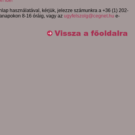
on ide!
lap használatával, kérjük, jelezze számunkra a +36 (1) 202-
anapokon 8-16 óráig, vagy az
ugyfelszolg@cegnet.hu
e-
Vissza a főoldalra