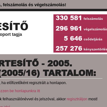
ás, felszámolás és végelszámolás!
330 581
felszámolás
SÍTŐ
296 961
végelszámolá
oport tagja
5 646
csődeljárás
257 276
kényszertörlé
TESÍTŐ - 2005.
 (2005/16) TARTALOM:
 ha előfizetőként regisztrált a honlapon.
ezzen be honlapunkra itt
k felhasználónévvel és jelszóval, akkor
regisztráljon
most!