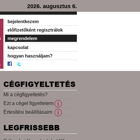
2026. augusztus 6.
bejelentkezem
előfizetőként regisztrálok
s
megrendelem
kapcsolat
hogyan használjam?
s
CÉGFIGYELTETÉS
Mi a cégfigyeltetés?
Ezt a céget figyeltetem
Értesítési beállításaim
LEGFRISSEBB