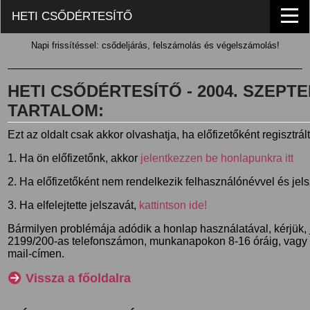
HETI CSŐDÉRTESÍTŐ
Napi frissítéssel: csődeljárás, felszámolás és végelszámolás!
HETI CSŐDÉRTESÍTŐ - 2004. SZEPTEM
TARTALOM:
Ezt az oldalt csak akkor olvashatja, ha előfizetőként regisztrál
1. Ha ön előfizetőnk, akkor
jelentkezzen be honlapunkra itt
2. Ha előfizetőként nem rendelkezik felhasználónévvel és jel
3. Ha elfelejtette jelszavát,
kattintson ide!
Bármilyen problémája adódik a honlap használatával, kérjük,
2199/200-as telefonszámon, munkanapokon 8-16 óráig, vagy
mail-címen.
Vissza a főoldalra