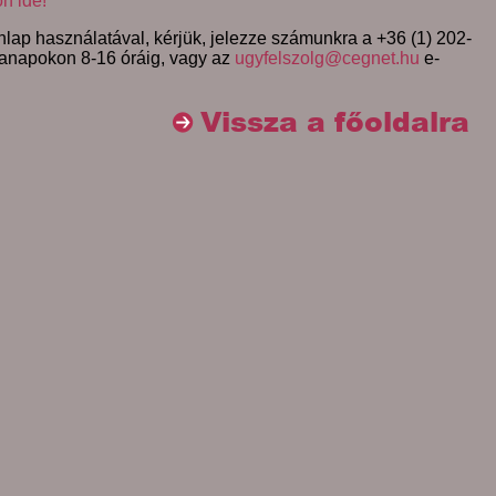
on ide!
lap használatával, kérjük, jelezze számunkra a +36 (1) 202-
anapokon 8-16 óráig, vagy az
ugyfelszolg@cegnet.hu
e-
Vissza a főoldalra