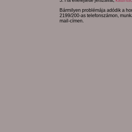
3. Ha elfelejtette jelszavát,
kattints
Bármilyen problémája adódik a hon
2199/200-as telefonszámon, munk
mail-címen.