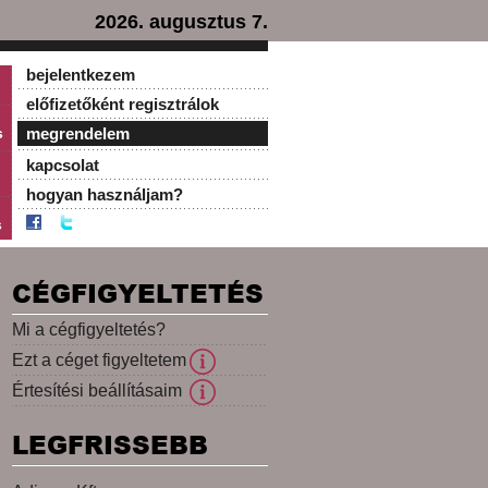
2026. augusztus 7.
bejelentkezem
előfizetőként regisztrálok
s
megrendelem
kapcsolat
hogyan használjam?
s
CÉGFIGYELTETÉS
Mi a cégfigyeltetés?
Ezt a céget figyeltetem
Értesítési beállításaim
LEGFRISSEBB