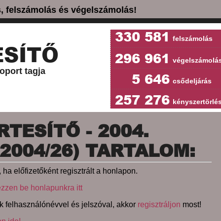
ás, felszámolás és végelszámolás!
330 581
felszámolás
SÍTŐ
296 961
végelszámolá
oport tagja
5 646
csődeljárás
257 276
kényszertörlé
TESÍTŐ - 2004.
(2004/26) TARTALOM:
 ha előfizetőként regisztrált a honlapon.
ezzen be honlapunkra itt
k felhasználónévvel és jelszóval, akkor
regisztráljon
most!