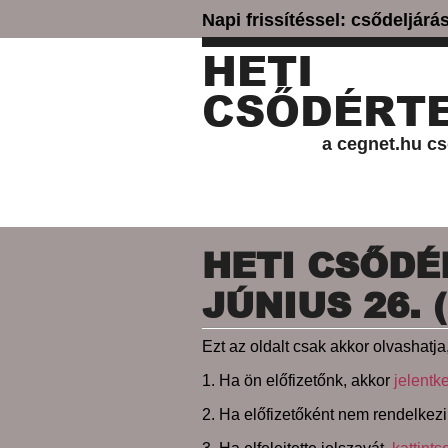
Napi frissítéssel: csődeljár
HETI
CSŐDÉRTE
a cegnet.hu cs
HETI CSŐDÉR
JÚNIUS 26. 
Ezt az oldalt csak akkor olvashatja,
1. Ha ön előfizetőnk, akkor
jelentk
2. Ha előfizetőként nem rendelkezi