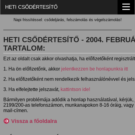
HETI CSŐDÉRTESÍTŐ
Napi frissítéssel: csődeljárás, felszámolás és végelszámolás!
HETI CSŐDÉRTESÍTŐ - 2004. FEBRUÁR
TARTALOM:
Ezt az oldalt csak akkor olvashatja, ha előfizetőként regisztrál
1. Ha ön előfizetőnk, akkor
jelentkezzen be honlapunkra itt
2. Ha előfizetőként nem rendelkezik felhasználónévvel és jel
3. Ha elfelejtette jelszavát,
kattintson ide!
Bármilyen problémája adódik a honlap használatával, kérjük,
2199/200-as telefonszámon, munkanapokon 8-16 óráig, vagy
mail-címen.
Vissza a főoldalra