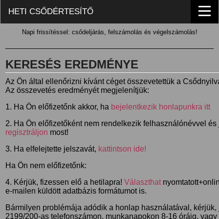
HETI CSŐDÉRTESÍTŐ
Napi frissítéssel: csődeljárás, felszámolás és végelszámolás!
KERESÉS EREDMÉNYE
Az Ön által ellenőrizni kívánt céget összevetettük a Csődnyil
Az összevetés eredményét megjelenítjük:
1. Ha Ön előfizetőnk akkor, ha
bejelentkezik honlapunkra itt
2. Ha Ön előfizetőként nem rendelkezik felhasználónévvel és j
regisztráljon
most!
3. Ha elfelejtette jelszavát,
kattintson ide!
Ha Ön nem előfizetőnk:
4. Kérjük, fizessen elő a hetilapra!
Választhat
nyomtatott+online
e-mailen küldött adatbázis formátumot is.
Bármilyen problémája adódik a honlap használatával, kérjük,
2199/200-as telefonszámon, munkanapokon 8-16 óráig, vagy