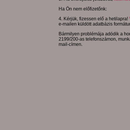
Ha Ön nem előfizetőnk:
4. Kérjük, fizessen elő a hetilapra!
e-mailen küldött adatbázis formátu
Bármilyen problémája adódik a hon
2199/200-as telefonszámon, munk
mail-címen.