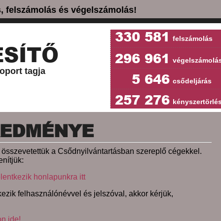
ás, felszámolás és végelszámolás!
330 581
felszámolás
SÍTŐ
296 961
végelszámolá
oport tagja
5 646
csődeljárás
257 276
kényszertörlé
REDMÉNYE
et összevetettük a Csődnyilvántartásban szereplő cégekkel.
nítjük:
lentkezik honlapunkra itt
ezik felhasználónévvel és jelszóval, akkor kérjük,
on ide!