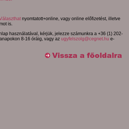
Választhat
nyomtatott+online, vagy online előfizetést, illetve
mot is.
lap használatával, kérjük, jelezze számunkra a +36 (1) 202-
anapokon 8-16 óráig, vagy az
ugyfelszolg@cegnet.hu
e-
Vissza a főoldalra