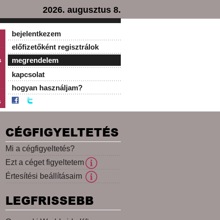
2026. augusztus 8.
bejelentkezem
előfizetőként regisztrálok
s
megrendelem
kapcsolat
hogyan használjam?
s
CÉGFIGYELTETÉS
Mi a cégfigyeltetés?
Ezt a céget figyeltetem
Értesítési beállításaim
LEGFRISSEBB