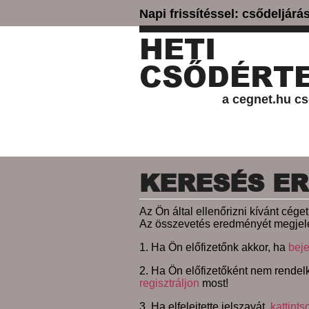
Napi frissítéssel: csődeljár
HETI
CSŐDÉRTE
a cegnet.hu cs
KERESÉS E
Az Ön által ellenőrizni kívánt cég
Az összevetés eredményét megjele
1. Ha Ön előfizetőnk akkor, ha
beje
2. Ha Ön előfizetőként nem rendelk
regisztráljon
most!
3. Ha elfelejtette jelszavát,
kattints