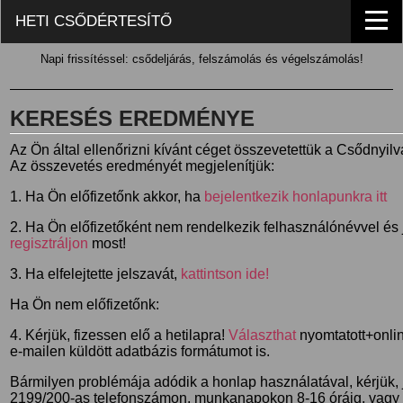
HETI CSŐDÉRTESÍTŐ
Napi frissítéssel: csődeljárás, felszámolás és végelszámolás!
KERESÉS EREDMÉNYE
Az Ön által ellenőrizni kívánt céget összevetettük a Csődnyil
Az összevetés eredményét megjelenítjük:
1. Ha Ön előfizetőnk akkor, ha
bejelentkezik honlapunkra itt
2. Ha Ön előfizetőként nem rendelkezik felhasználónévvel és j
regisztráljon
most!
3. Ha elfelejtette jelszavát,
kattintson ide!
Ha Ön nem előfizetőnk:
4. Kérjük, fizessen elő a hetilapra!
Választhat
nyomtatott+online
e-mailen küldött adatbázis formátumot is.
Bármilyen problémája adódik a honlap használatával, kérjük,
2199/200-as telefonszámon, munkanapokon 8-16 óráig, vagy