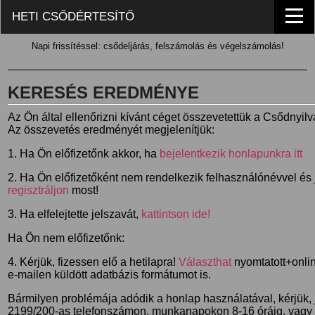
HETI CSŐDÉRTESÍTŐ
Napi frissítéssel: csődeljárás, felszámolás és végelszámolás!
KERESÉS EREDMÉNYE
Az Ön által ellenőrizni kívánt céget összevetettük a Csődnyil
Az összevetés eredményét megjelenítjük:
1. Ha Ön előfizetőnk akkor, ha
bejelentkezik honlapunkra itt
2. Ha Ön előfizetőként nem rendelkezik felhasználónévvel és j
regisztráljon
most!
3. Ha elfelejtette jelszavát,
kattintson ide!
Ha Ön nem előfizetőnk:
4. Kérjük, fizessen elő a hetilapra!
Választhat
nyomtatott+online
e-mailen küldött adatbázis formátumot is.
Bármilyen problémája adódik a honlap használatával, kérjük,
2199/200-as telefonszámon, munkanapokon 8-16 óráig, vagy