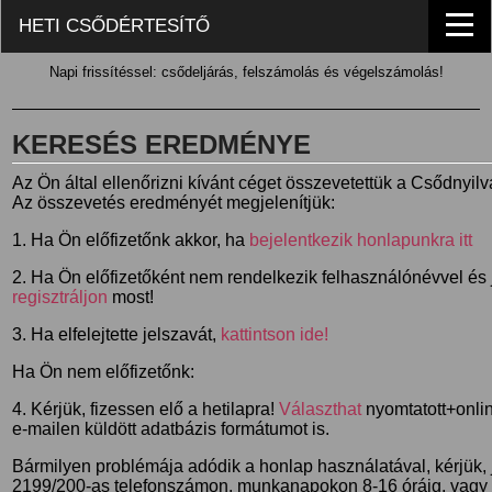
HETI CSŐDÉRTESÍTŐ
Napi frissítéssel: csődeljárás, felszámolás és végelszámolás!
KERESÉS EREDMÉNYE
Az Ön által ellenőrizni kívánt céget összevetettük a Csődnyil
Az összevetés eredményét megjelenítjük:
1. Ha Ön előfizetőnk akkor, ha
bejelentkezik honlapunkra itt
2. Ha Ön előfizetőként nem rendelkezik felhasználónévvel és j
regisztráljon
most!
3. Ha elfelejtette jelszavát,
kattintson ide!
Ha Ön nem előfizetőnk:
4. Kérjük, fizessen elő a hetilapra!
Választhat
nyomtatott+online
e-mailen küldött adatbázis formátumot is.
Bármilyen problémája adódik a honlap használatával, kérjük,
2199/200-as telefonszámon, munkanapokon 8-16 óráig, vagy