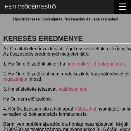
HETI CSŐDÉRTESÍTŐ
Napi frissítéssel: csődeljárás, felszámolás és végelszámolás!
KERESÉS EREDMÉNYE
Az Ön által ellenőrizni kívánt céget összevetettük a Csődnyil
Az összevetés eredményét megjelenítjük:
1. Ha Ön előfizetőnk akkor, ha
bejelentkezik honlapunkra itt
2. Ha Ön előfizetőként nem rendelkezik felhasználónévvel és j
regisztráljon
most!
3. Ha elfelejtette jelszavát,
kattintson ide!
Ha Ön nem előfizetőnk:
4. Kérjük, fizessen elő a hetilapra!
Választhat
nyomtatott+online
e-mailen küldött adatbázis formátumot is.
Bármilyen problémája adódik a honlap használatával, kérjük,
2199/200-as telefonszámon, munkanapokon 8-16 óráig, vagy