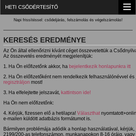
HETI CSŐDÉRTESÍTŐ
Napi frissítéssel: csődeljárás, felszámolás és végelszámolás!
KERESÉS EREDMÉNYE
Az Ön által ellenőrizni kívánt céget összevetettük a Csődnyil
Az összevetés eredményét megjelenítjük:
1. Ha Ön előfizetőnk akkor, ha
bejelentkezik honlapunkra itt
2. Ha Ön előfizetőként nem rendelkezik felhasználónévvel és j
regisztráljon
most!
3. Ha elfelejtette jelszavát,
kattintson ide!
Ha Ön nem előfizetőnk:
4. Kérjük, fizessen elő a hetilapra!
Választhat
nyomtatott+online
e-mailen küldött adatbázis formátumot is.
Bármilyen problémája adódik a honlap használatával, kérjük,
2199/200-as telefonszámon, munkanapokon 8-16 óráig, vagy