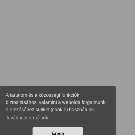
A tartalom és a közösségi funkciók
biztosításához, valamint a weboldalforgalmunk
elemzéséhez sütiket (cookie) használunk.
további információk
Értem