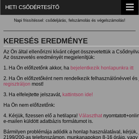
HETI CSŐDÉRTESÍTŐ
Napi frissítéssel: csődeljárás, felszámolás és végelszámolás!
KERESÉS EREDMÉNYE
Az Ön által ellenőrizni kívánt céget összevetettük a Csődnyil
Az összevetés eredményét megjelenítjük:
1. Ha Ön előfizetőnk akkor, ha
bejelentkezik honlapunkra itt
2. Ha Ön előfizetőként nem rendelkezik felhasználónévvel és j
regisztráljon
most!
3. Ha elfelejtette jelszavát,
kattintson ide!
Ha Ön nem előfizetőnk:
4. Kérjük, fizessen elő a hetilapra!
Választhat
nyomtatott+online
e-mailen küldött adatbázis formátumot is.
Bármilyen problémája adódik a honlap használatával, kérjük,
2199/200-as telefonszámon, munkanapokon 8-16 óráig, vagy