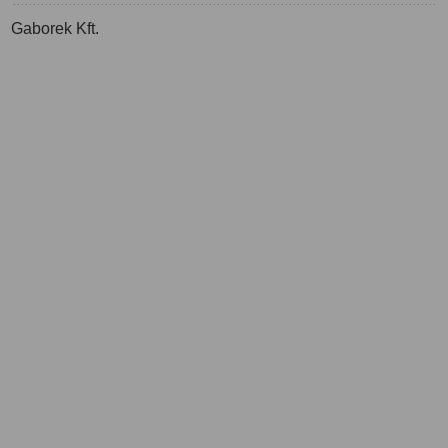
Gaborek Kft.