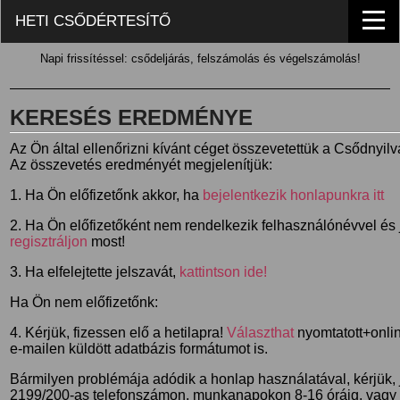
HETI CSŐDÉRTESÍTŐ
Napi frissítéssel: csődeljárás, felszámolás és végelszámolás!
KERESÉS EREDMÉNYE
Az Ön által ellenőrizni kívánt céget összevetettük a Csődnyil
Az összevetés eredményét megjelenítjük:
1. Ha Ön előfizetőnk akkor, ha
bejelentkezik honlapunkra itt
2. Ha Ön előfizetőként nem rendelkezik felhasználónévvel és j
regisztráljon
most!
3. Ha elfelejtette jelszavát,
kattintson ide!
Ha Ön nem előfizetőnk:
4. Kérjük, fizessen elő a hetilapra!
Választhat
nyomtatott+online
e-mailen küldött adatbázis formátumot is.
Bármilyen problémája adódik a honlap használatával, kérjük,
2199/200-as telefonszámon, munkanapokon 8-16 óráig, vagy