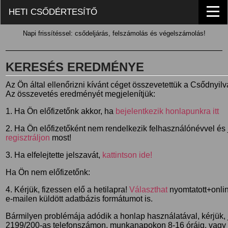
HETI CSŐDÉRTESÍTŐ
Napi frissítéssel: csődeljárás, felszámolás és végelszámolás!
KERESÉS EREDMÉNYE
Az Ön által ellenőrizni kívánt céget összevetettük a Csődnyil
Az összevetés eredményét megjelenítjük:
1. Ha Ön előfizetőnk akkor, ha
bejelentkezik honlapunkra itt
2. Ha Ön előfizetőként nem rendelkezik felhasználónévvel és j
regisztráljon
most!
3. Ha elfelejtette jelszavát,
kattintson ide!
Ha Ön nem előfizetőnk:
4. Kérjük, fizessen elő a hetilapra!
Választhat
nyomtatott+online
e-mailen küldött adatbázis formátumot is.
Bármilyen problémája adódik a honlap használatával, kérjük,
2199/200-as telefonszámon, munkanapokon 8-16 óráig, vagy