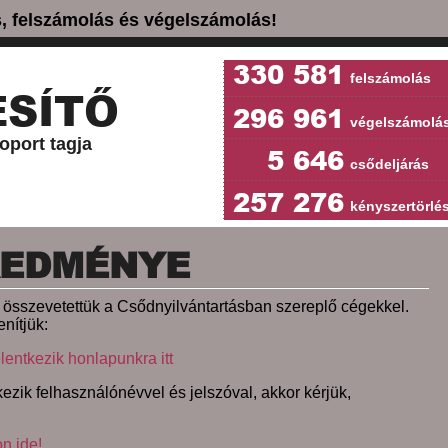
ás, felszámolás és végelszámolás!
330 581
felszámolás
SÍTŐ
296 961
végelszámolá
oport tagja
5 646
csődeljárás
257 276
kényszertörlé
REDMÉNYE
et összevetettük a Csődnyilvántartásban szereplő cégekkel.
nítjük:
lentkezik honlapunkra itt
ezik felhasználónévvel és jelszóval, akkor kérjük,
on ide!