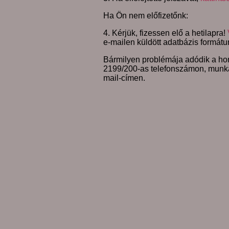
Ha Ön nem előfizetőnk:
4. Kérjük, fizessen elő a hetilapra!
e-mailen küldött adatbázis formátu
Bármilyen problémája adódik a hon
2199/200-as telefonszámon, munk
mail-címen.