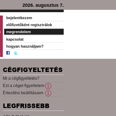
2026. augusztus 7.
bejelentkezem
előfizetőként regisztrálok
s
megrendelem
kapcsolat
hogyan használjam?
s
CÉGFIGYELTETÉS
Mi a cégfigyeltetés?
Ezt a céget figyeltetem
Értesítési beállításaim
LEGFRISSEBB