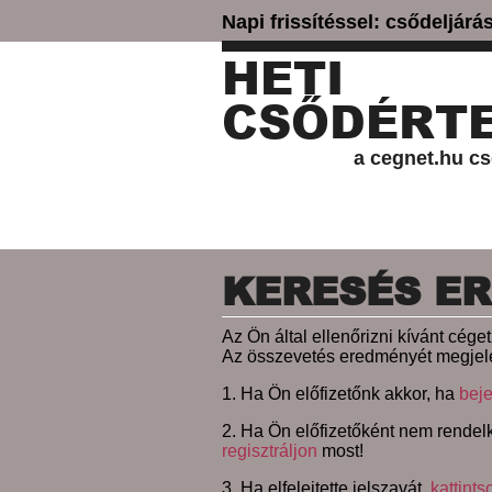
Napi frissítéssel: csődeljár
HETI
CSŐDÉRTE
a cegnet.hu cs
KERESÉS E
Az Ön által ellenőrizni kívánt cég
Az összevetés eredményét megjele
1. Ha Ön előfizetőnk akkor, ha
beje
2. Ha Ön előfizetőként nem rendelk
regisztráljon
most!
3. Ha elfelejtette jelszavát,
kattints