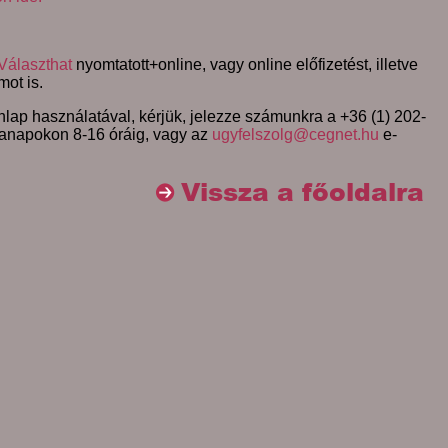
Választhat
nyomtatott+online, vagy online előfizetést, illetve
mot is.
lap használatával, kérjük, jelezze számunkra a +36 (1) 202-
anapokon 8-16 óráig, vagy az
ugyfelszolg@cegnet.hu
e-
Vissza a főoldalra