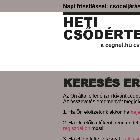
Napi frissítéssel: csődeljár
HETI
CSŐDÉRTE
a cegnet.hu cs
KERESÉS E
Az Ön által ellenőrizni kívánt cég
Az összevetés eredményét megjele
1. Ha Ön előfizetőnk akkor, ha
beje
2. Ha Ön előfizetőként nem rendelk
regisztráljon
most!
3. Ha elfelejtette jelszavát,
kattints