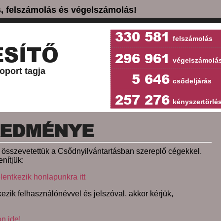
ás, felszámolás és végelszámolás!
330 581
felszámolás
SÍTŐ
296 961
végelszámolá
oport tagja
5 646
csődeljárás
257 276
kényszertörlé
REDMÉNYE
et összevetettük a Csődnyilvántartásban szereplő cégekkel.
nítjük:
lentkezik honlapunkra itt
ezik felhasználónévvel és jelszóval, akkor kérjük,
on ide!