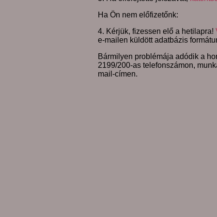
Ha Ön nem előfizetőnk:
4. Kérjük, fizessen elő a hetilapra!
e-mailen küldött adatbázis formátu
Bármilyen problémája adódik a hon
2199/200-as telefonszámon, munk
mail-címen.