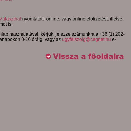
Választhat
nyomtatott+online, vagy online előfizetést, illetve
mot is.
lap használatával, kérjük, jelezze számunkra a +36 (1) 202-
anapokon 8-16 óráig, vagy az
ugyfelszolg@cegnet.hu
e-
Vissza a főoldalra