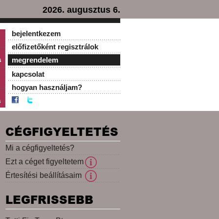
2026. augusztus 6.
bejelentkezem
előfizetőként regisztrálok
s
megrendelem
kapcsolat
hogyan használjam?
s
CÉGFIGYELTETÉS
Mi a cégfigyeltetés?
Ezt a céget figyeltetem
Értesítési beállításaim
LEGFRISSEBB