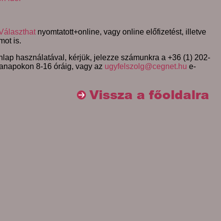
Választhat
nyomtatott+online, vagy online előfizetést, illetve
mot is.
lap használatával, kérjük, jelezze számunkra a +36 (1) 202-
anapokon 8-16 óráig, vagy az
ugyfelszolg@cegnet.hu
e-
Vissza a főoldalra