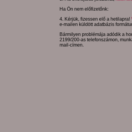
Ha Ön nem előfizetőnk:
4. Kérjük, fizessen elő a hetilapra!
e-mailen küldött adatbázis formátu
Bármilyen problémája adódik a hon
2199/200-as telefonszámon, munk
mail-címen.