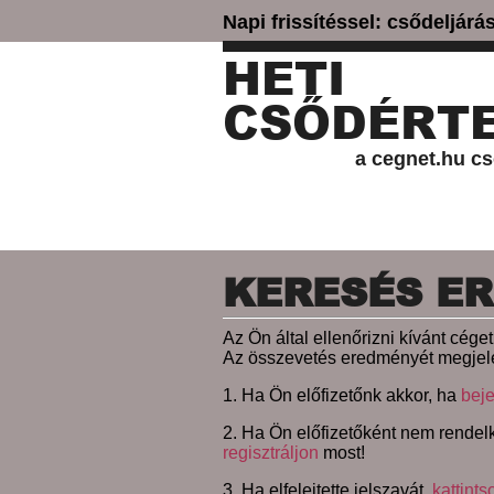
Napi frissítéssel: csődeljár
HETI
CSŐDÉRTE
a cegnet.hu cs
KERESÉS E
Az Ön által ellenőrizni kívánt cég
Az összevetés eredményét megjele
1. Ha Ön előfizetőnk akkor, ha
beje
2. Ha Ön előfizetőként nem rendelk
regisztráljon
most!
3. Ha elfelejtette jelszavát,
kattints