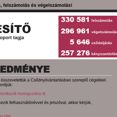
ás, felszámolás és végelszámolás!
330 581
felszámolás
SÍTŐ
296 961
végelszámolá
oport tagja
5 646
csődeljárás
257 276
kényszertörlé
REDMÉNYE
et összevetettük a Csődnyilvántartásban szereplő cégekkel.
nítjük:
lentkezik honlapunkra itt
ezik felhasználónévvel és jelszóval, akkor kérjük,
on ide!