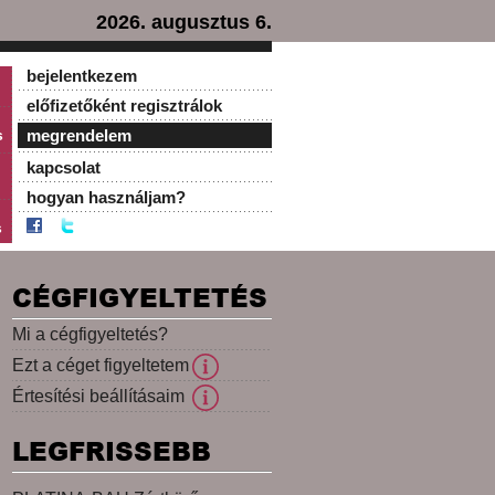
2026. augusztus 6.
bejelentkezem
előfizetőként regisztrálok
s
megrendelem
kapcsolat
hogyan használjam?
s
CÉGFIGYELTETÉS
Mi a cégfigyeltetés?
Ezt a céget figyeltetem
Értesítési beállításaim
LEGFRISSEBB