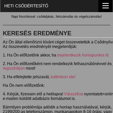
HETI CSŐDÉRTESÍTŐ
Napi frissítéssel: csődeljárás, felszámolás és végelszámolás!
KERESÉS EREDMÉNYE
Az Ön által ellenőrizni kívánt céget összevetettük a Csődnyil
Az összevetés eredményét megjelenítjük:
1. Ha Ön előfizetőnk akkor, ha
bejelentkezik honlapunkra itt
2. Ha Ön előfizetőként nem rendelkezik felhasználónévvel és j
regisztráljon
most!
3. Ha elfelejtette jelszavát,
kattintson ide!
Ha Ön nem előfizetőnk:
4. Kérjük, fizessen elő a hetilapra!
Választhat
nyomtatott+online
e-mailen küldött adatbázis formátumot is.
Bármilyen problémája adódik a honlap használatával, kérjük,
2199/200-as telefonszámon, munkanapokon 8-16 óráig, vagy