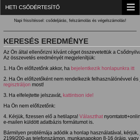
HETI CSŐDÉRTESÍTŐ
Napi frissítéssel: csődeljárás, felszámolás és végelszámolás!
KERESÉS EREDMÉNYE
Az Ön által ellenőrizni kívánt céget összevetettük a Csődnyil
Az összevetés eredményét megjelenítjük:
1. Ha Ön előfizetőnk akkor, ha
bejelentkezik honlapunkra itt
2. Ha Ön előfizetőként nem rendelkezik felhasználónévvel és j
regisztráljon
most!
3. Ha elfelejtette jelszavát,
kattintson ide!
Ha Ön nem előfizetőnk:
4. Kérjük, fizessen elő a hetilapra!
Választhat
nyomtatott+online
e-mailen küldött adatbázis formátumot is.
Bármilyen problémája adódik a honlap használatával, kérjük,
2199/200-as telefonszámon, munkanapokon 8-16 óráig, vagy